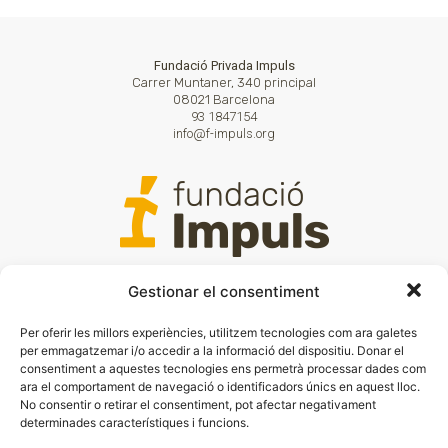
Fundació Privada Impuls
Carrer Muntaner, 340 principal
08021 Barcelona
93 1847154
info@f-impuls.org
Gestionar el consentiment
Per oferir les millors experiències, utilitzem tecnologies com ara galetes
per emmagatzemar i/o accedir a la informació del dispositiu. Donar el
Subscriu-te a la newsletter trimestral
consentiment a aquestes tecnologies ens permetrà processar dades com
ara el comportament de navegació o identificadors únics en aquest lloc.
No consentir o retirar el consentiment, pot afectar negativament
determinades característiques i funcions.
He llegit i accepto
l'avis legal i la
Política de Privacitat