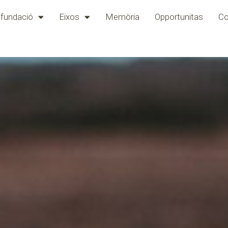
 fundació
Eixos
Memòria
Opportunitas
Co