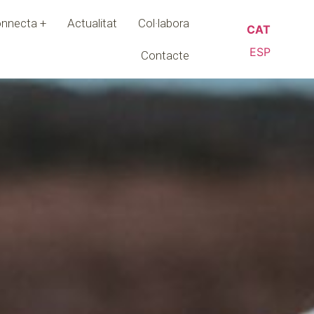
nnecta +
Actualitat
Col·labora
CAT
ESP
Contacte