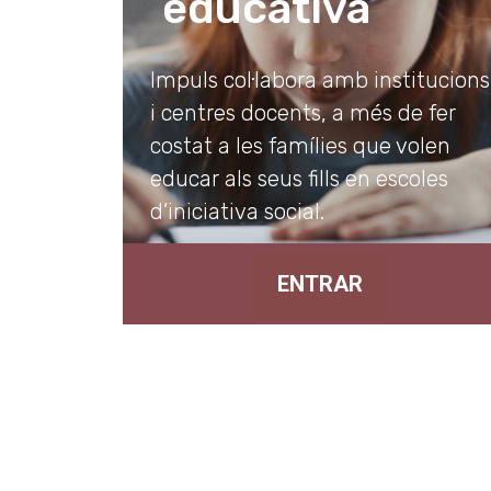
educativa
Impuls col·labora amb institucions
i centres docents, a més de fer
costat a les famílies que volen
educar als seus fills en escoles
d’iniciativa social.
ENTRAR
Fundació Impuls d