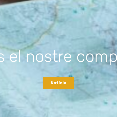
docents han real
d'Impuls
Notícia