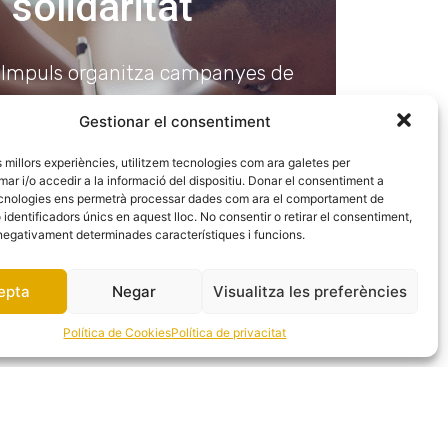
solidaritat
Impuls organitza campanyes de
sensibilització i col·labora amb
Gestionar el consentiment
projectes solidaris d’àmbit
educatiu en països en vies de
es millors experiències, utilitzem tecnologies com ara galetes per
 i/o accedir a la informació del dispositiu. Donar el consentiment a
desenvolupament.
cnologies ens permetrà processar dades com ara el comportament de
identificadors únics en aquest lloc. No consentir o retirar el consentiment,
negativament determinades característiques i funcions.
ENTRAR
epta
Negar
Visualitza les preferències
Política de Cookies
Política de privacitat