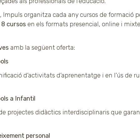
eçades als professionals de l’educació.
 Impuls organitza cada any cursos de formació per
 8 cursos
en els formats presencial, online i mix
ves
amb la següent oferta:
ols
nificació d’activitats d’aprenentatge i en l’ús de
ls a Infantil
de projectes didàctics interdisciplinaris que garan
reixement personal