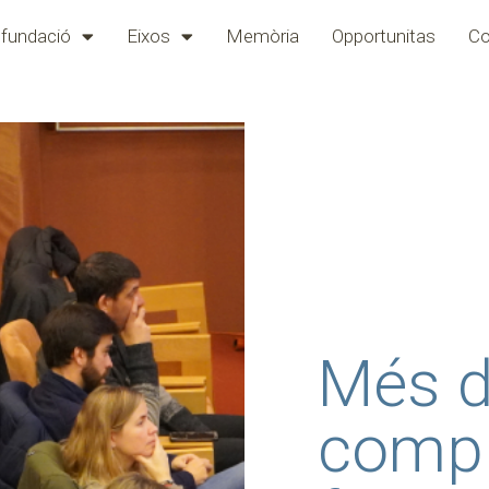
 fundació
Eixos
Memòria
Opportunitas
Co
Més d
compl