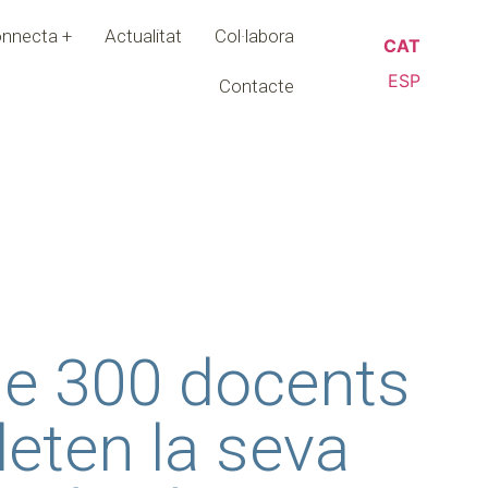
nnecta +
Actualitat
Col·labora
CAT
ESP
Contacte
e 300 docents
eten la seva