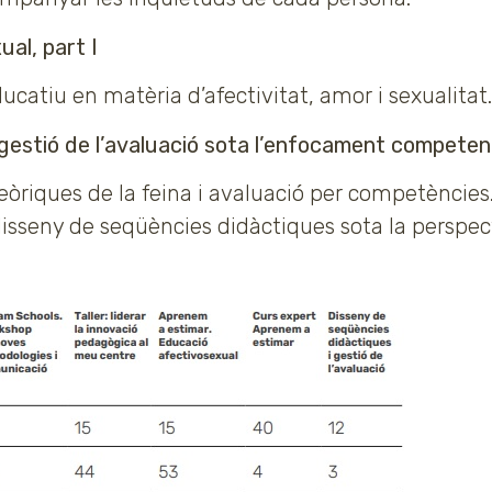
al, part I
tiu en matèria d’afectivitat, amor i sexualitat.
gestió de l’avaluació sota l’enfocament competen
eòriques de la feina i avaluació per competències
disseny de seqüències didàctiques sota la perspec