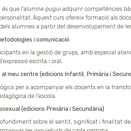
al és que l’alumne pugui adquirir competències bàs
 personalitat. Aquest curs ofereix formació als doc
dels alumnes a partir del desenvolupament de les
etodologies i comunicació
icipants en la gestió de grups, amb especial aten
expressió escrita i oral.
a al meu centre (edicions Infantil, Primària i Secun
gògics per a acompanyar els docents en la transf
edagògica de l’escola.
sexual (edicions Primària i Secundària)
rofundiment sobre el sentit, significat i finalitat d
companyar les inquietuds de cada persona.